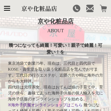
京や化粧品店
京や化粧品店
ABOUT
幾つになっても綺麗！可愛い！親子で綺麗！可
愛い！を
東京池袋で創業75年。現在は、三代目と四代目で
KOSE・資生堂を取り扱う化粧品店を営んでおりま
す。三代目の行うエステが、近隣の方や時に海外の方
からも大好評。
四代目は元理系女、現在はおてんば娘の子育て中。育
児の傍ら、趣味であった海外子供服の個人輸入を元に
海外子供服のオンラインショップを始める。
※海外子供服オンラインショップはこちら
幾つにな
っても綺麗！可愛い！親子で綺麗！可愛い！を目指し