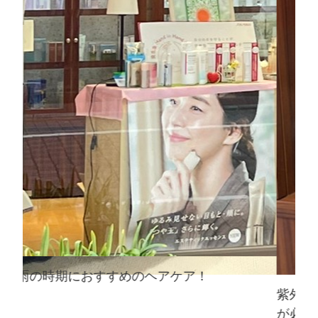
紫外線対策！油断しないで！春も紫外線対策
乾
が必要！