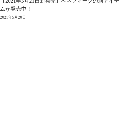
】ベネフィークの新アイテ
コロナ対策をして皆様をお待
2021年5月20日