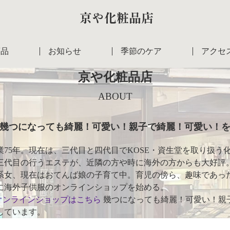
京や化粧品店
商品
お知らせ
季節のケア
アクセ
京や化粧品店
ABOUT
幾つになっても綺麗！可愛い！親子で綺麗！可愛い！
業75年。現在は、三代目と四代目でKOSE・資生堂を取り扱う
三代目の行うエステが、近隣の方や時に海外の方からも大好評
系女、現在はおてんば娘の子育て中。育児の傍ら、趣味であっ
に海外子供服のオンラインショップを始める。
オンラインショップはこちら
幾つになっても綺麗！可愛い！親
しています。