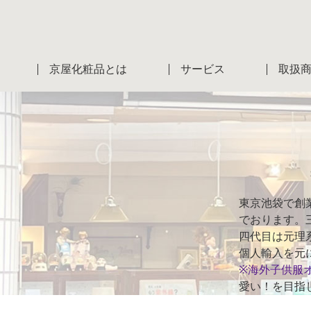
京屋化粧品とは
サービス
取扱
東京池袋で創
でおります。
四代目は元理
個人輸入を元
※海外子供服
愛い！を目指