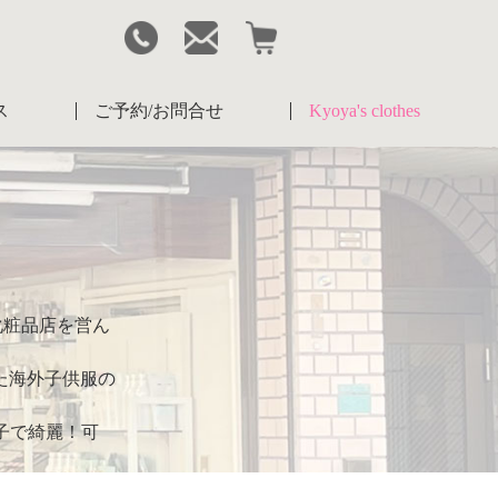
ス
ご予約/お問合せ
Kyoya's clothes
を
化粧品店を営ん
。
た海外子供服の
子で綺麗！可