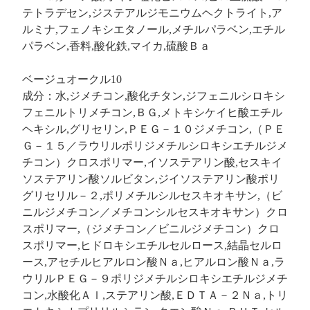
テトラデセン,ジステアルジモニウムヘクトライト,ア
ルミナ,フェノキシエタノール,メチルパラベン,エチル
パラベン,香料,酸化鉄,マイカ,硫酸Ｂａ
ベージュオークル10
成分：
水,ジメチコン,酸化チタン,ジフェニルシロキシ
フェニルトリメチコン,ＢＧ,メトキシケイヒ酸エチル
ヘキシル,グリセリン,ＰＥＧ－１０ジメチコン,（ＰＥ
Ｇ－１５／ラウリルポリジメチルシロキシエチルジメ
チコン）クロスポリマー,イソステアリン酸,セスキイ
ソステアリン酸ソルビタン,ジイソステアリン酸ポリ
グリセリル－２,ポリメチルシルセスキオキサン,（ビ
ニルジメチコン／メチコンシルセスキオキサン）クロ
スポリマー,（ジメチコン／ビニルジメチコン）クロ
スポリマー,ヒドロキシエチルセルロース,結晶セルロ
ース,アセチルヒアルロン酸Ｎａ,ヒアルロン酸Ｎａ,ラ
ウリルＰＥＧ－９ポリジメチルシロキシエチルジメチ
コン,水酸化Ａｌ,ステアリン酸,ＥＤＴＡ－２Ｎａ,トリ