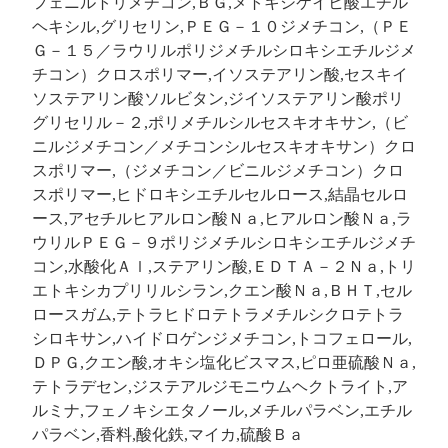
フェニルトリメチコン,ＢＧ,メトキシケイヒ酸エチル
ヘキシル,グリセリン,ＰＥＧ－１０ジメチコン,（ＰＥ
Ｇ－１５／ラウリルポリジメチルシロキシエチルジメ
チコン）クロスポリマー,イソステアリン酸,セスキイ
ソステアリン酸ソルビタン,ジイソステアリン酸ポリ
グリセリル－２,ポリメチルシルセスキオキサン,（ビ
ニルジメチコン／メチコンシルセスキオキサン）クロ
スポリマー,（ジメチコン／ビニルジメチコン）クロ
スポリマー,ヒドロキシエチルセルロース,結晶セルロ
ース,アセチルヒアルロン酸Ｎａ,ヒアルロン酸Ｎａ,ラ
ウリルＰＥＧ－９ポリジメチルシロキシエチルジメチ
コン,水酸化Ａｌ,ステアリン酸,ＥＤＴＡ－２Ｎａ,トリ
エトキシカプリリルシラン,クエン酸Ｎａ,ＢＨＴ,セル
ロースガム,テトラヒドロテトラメチルシクロテトラ
シロキサン,ハイドロゲンジメチコン,トコフェロール,
ＤＰＧ,クエン酸,オキシ塩化ビスマス,ピロ亜硫酸Ｎａ,
テトラデセン,ジステアルジモニウムヘクトライト,ア
ルミナ,フェノキシエタノール,メチルパラベン,エチル
パラベン,香料,酸化鉄,マイカ,硫酸Ｂａ