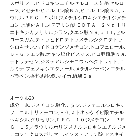
スポリマー,ヒドロキシエチルセルロース,結晶セルロ
ース,アセチルヒアルロン酸Ｎａ,ヒアルロン酸Ｎａ,ラ
ウリルＰＥＧ－９ポリジメチルシロキシエチルジメチ
コン,水酸化Ａｌ,ステアリン酸,ＥＤＴＡ－２Ｎａ,トリ
エトキシカプリリルシラン,クエン酸Ｎａ,ＢＨＴ,セル
ロースガム,テトラヒドロテトラメチルシクロテトラ
シロキサン,ハイドロゲンジメチコン,トコフェロール,
ＤＰＧ,クエン酸,オキシ塩化ビスマス,ピロ亜硫酸Ｎａ,
テトラデセン,ジステアルジモニウムヘクトライト,ア
ルミナ,フェノキシエタノール,メチルパラベン,エチル
パラベン,香料,酸化鉄,マイカ,硫酸Ｂａ
オークル20
成分：
水,ジメチコン,酸化チタン,ジフェニルシロキシ
フェニルトリメチコン,ＢＧ,メトキシケイヒ酸エチル
ヘキシル,グリセリン,ＰＥＧ－１０ジメチコン,（ＰＥ
Ｇ－１５／ラウリルポリジメチルシロキシエチルジメ
チコン）クロスポリマー,イソステアリン酸,セスキイ